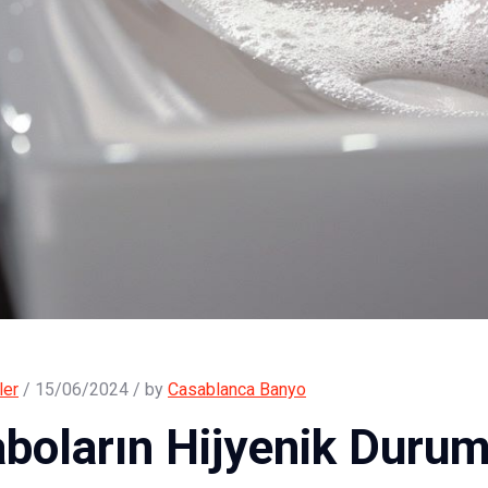
ler
/ 15/06/2024 / by
Casablanca Banyo
boların Hijyenik Durum