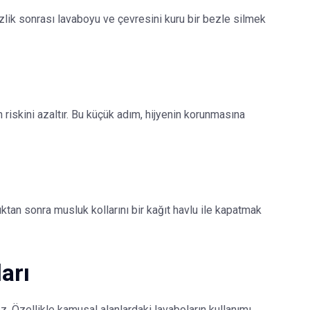
zlik sonrası lavaboyu ve çevresini kuru bir bezle silmek
n riskini azaltır. Bu küçük adım, hijyenin korunmasına
dıktan sonra musluk kollarını bir kağıt havlu ile kapatmak
arı
 Özellikle kamusal alanlardaki lavaboların kullanımı