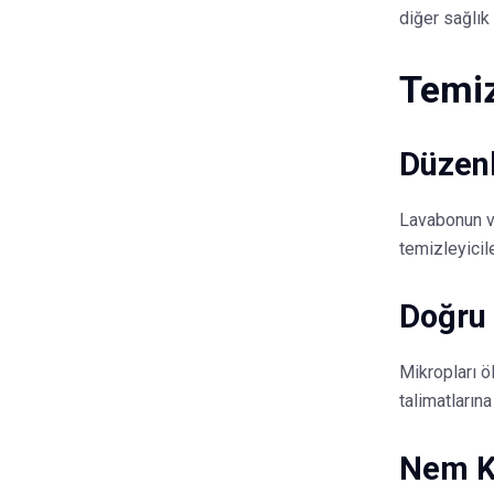
diğer sağlık 
Temiz
Düzenl
Lavabonun ve
temizleyicil
Doğru 
Mikropları ö
talimatlarına
Nem K