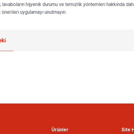
, lavaboların hijyenik durumu ve temizlik yöntemleri hakkında daha
ik önerileri uygulamayı unutmayın.
ki
Ürünler
Site 