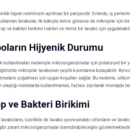
nlük hijyen rutinimizin ayrılmaz bir parçasıdır. Evlerde, iş yerler
llanılan lavabolar, ilk bakışta temiz görünse de mikroplar için bir 
op ve bakteri birikimi riskleri ve temiz bir lavabo için uygulanab
oların Hijyenik Durumu
ık kullanılmaları nedeniyle mikroorganizmalar için potansiyel bir y
ğimizde mikroplar lavabonun çeşitli kısımlarına bulaşabilir. Ayrıca
maların çoğalması için uygun koşulları sağlar. Bu nedenle, siliko
n ulaştığı noktalarda kullanılmamalı, fazlası sıyrılarak montajda t
p ve Bakteri Birikimi
, lavaboların, özellikle de lavabo çevresindeki sifonların ve lavab
ibi zararlı mikroorganizmaları barındırabileceğini göstermektedir 