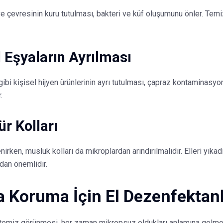
 çevresinin kuru tutulması, bakteri ve küf oluşumunu önler. Temi
l Eşyaların Ayrılması
 gibi kişisel hijyen ürünlerinin ayrı tutulması, çapraz kontaminasyo
.
r Kolları
nirken, musluk kolları da mikroplardan arındırılmalıdır. Elleri yıka
ndan önemlidir.
a Koruma İçin El Dezenfektanl
temiz görünmesi, her zaman mikropsuz oldukları anlamına gelmez.