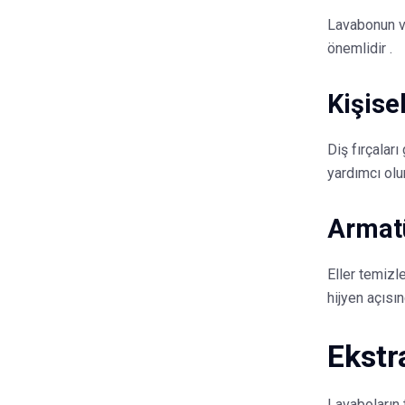
Lavabonun ve
önemlidir .
Kişise
Diş fırçaları
yardımcı olur
Armatü
Eller temizle
hijyen açısı
Ekstr
Lavaboların 