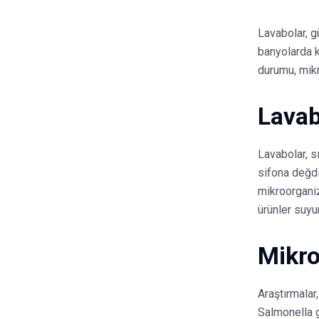
Lavabolar, gü
banyolarda ku
durumu, mikr
Lavab
Lavabolar, s
sifona değdi
mikroorganiz
ürünler suyu
Mikro
Araştırmalar
Salmonella g