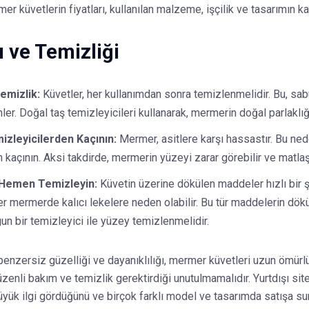
r küvetlerin fiyatları, kullanılan malzeme, işçilik ve tasarımın ka
 ve Temizliği
emizlik:
Küvetler, her kullanımdan sonra temizlenmelidir. Bu, sabu
ler. Doğal taş temizleyicileri kullanarak, mermerin doğal parlaklığı
mizleyicilerden Kaçının:
Mermer, asitlere karşı hassastır. Bu nede
 kaçının. Aksi takdirde, mermerin yüzeyi zarar görebilir ve matlaşa
 Hemen Temizleyin:
Küvetin üzerine dökülen maddeler hızlı bir ş
r mermerde kalıcı lekelere neden olabilir. Bu tür maddelerin dök
un bir temizleyici ile yüzey temizlenmelidir.
benzersiz güzelliği ve dayanıklılığı, mermer küvetleri uzun ömürlü
üzenli bakım ve temizlik gerektirdiği unutulmamalıdır. Yurtdışı sit
yük ilgi gördüğünü ve birçok farklı model ve tasarımda satışa s