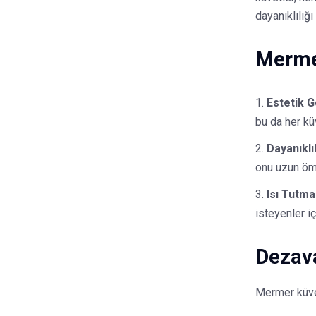
dayanıklılı
Mermer
Estetik 
bu da her kü
Dayanıklıl
onu uzun ömü
Isı Tutma
isteyenler i
Dezava
Mermer küvet