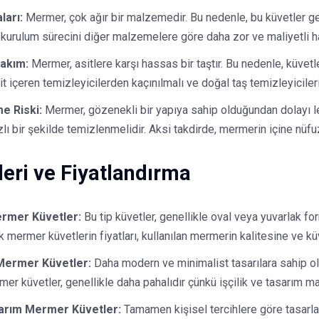
ları:
Mermer, çok ağır bir malzemedir. Bu nedenle, bu küvetler gen
 kurulum sürecini diğer malzemelere göre daha zor ve maliyetli hal
Bakım:
Mermer, asitlere karşı hassas bir taştır. Bu nedenle, küvetl
it içeren temizleyicilerden kaçınılmalı ve doğal taş temizleyicileri
e Riski:
Mermer, gözenekli bir yapıya sahip olduğundan dolayı le
lı bir şekilde temizlenmelidir. Aksi takdirde, mermerin içine nüfuz 
eri ve Fiyatlandırma
ermer Küvetler:
Bu tip küvetler, genellikle oval veya yuvarlak 
ik mermer küvetlerin fiyatları, kullanılan mermerin kalitesine ve k
ermer Küvetler:
Daha modern ve minimalist tasarılara sahip olan
r küvetler, genellikle daha pahalıdır çünkü işçilik ve tasarım mal
arım Mermer Küvetler:
Tamamen kişisel tercihlere göre tasarlan