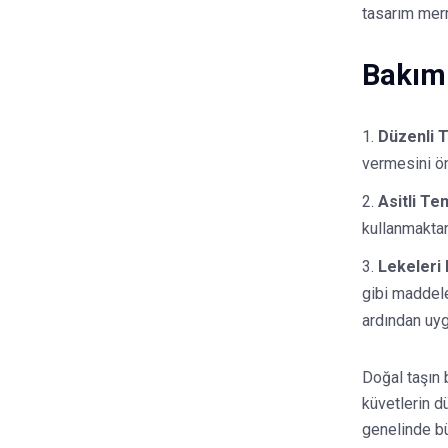
tasarım merme
Bakımı
Düzenli T
vermesini ön
Asitli Te
kullanmaktan
Lekeleri
gibi maddele
ardından uyg
Doğal taşın 
küvetlerin d
genelinde bü