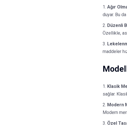
Ağır Olma
duyar. Bu da
Düzenli 
Özellikle, as
Lekelenm
maddeler hız
Modell
Klasik M
sağlar. Klas
Modern M
Modern merme
Özel Tas