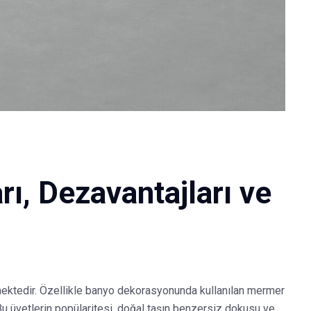
ı, Dezavantajları ve
mektedir. Özellikle banyo dekorasyonunda kullanılan mermer
Bu üvetlerin popülaritesi, doğal taşın benzersiz dokusu ve