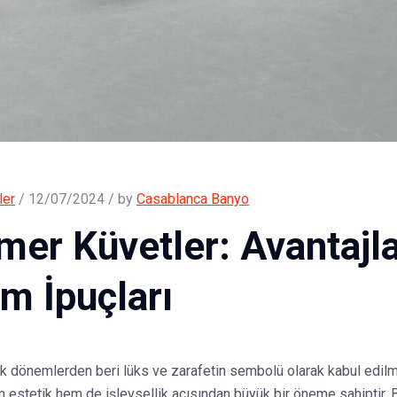
ler
/ 12/07/2024 / by
Casablanca Banyo
er Küvetler: Avantajlar
m İpuçları
k dönemlerden beri lüks ve zarafetin sembolü olarak kabul edil
m estetik hem de işlevsellik açısından büyük bir öneme sahiptir. 